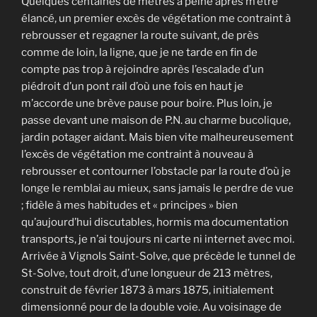
Quelques centaines de mètres à peine après m’être
élancé, un premier excès de végétation me contraint à
rebrousser et regagner la route suivant, de près
comme de loin, la ligne, que je ne tarde en fin de
compte pas trop à rejoindre après l’escalade d’un
piédroit d’un pont rail d’où une fois en haut je
m’accorde une brève pause pour boire. Plus loin, je
passe devant une maison de P.N. au charme bucolique,
jardin potager aidant. Mais bien vite malheureusement
l’excès de végétation me contraint à nouveau à
rebrousser et contourner l’obstacle par la route d’où je
longe le remblai au mieux, sans jamais le perdre de vue
; fidèle à mes habitudes et « principes » bien
qu’aujourd’hui discutables, hormis ma documentation
transports, je n’ai toujours ni carte ni internet avec moi.
Arrivée à Vignols Saint-Solve, que précède le tunnel de
St-Solve, tout droit, d’une longueur de 213 mètres,
construit de février 1873 à mars 1875, initialement
dimensionné pour de la double voie. Au voisinage de