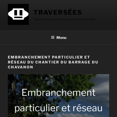
Aller
au
TRAVERSÉES
contenu
Traversez, sinon nous sommes perdus
principal
Menu
EMBRANCHEMENT PARTICULIER ET
RÉSEAU DU CHANTIER DU BARRAGE DU
CHAVANON
Embranchement
particulier et réseau