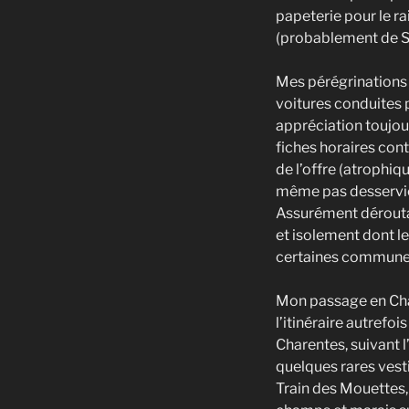
papeterie pour le ra
(probablement de S
Mes pérégrinations 
voitures conduites p
appréciation toujour
fiches horaires cont
de l’offre (atrophiq
même pas desservie 
Assurément déroutan
et isolement dont l
certaines communes p
Mon passage en Cha
l’itinéraire autref
Charentes, suivant 
quelques rares vest
Train des Mouettes, 