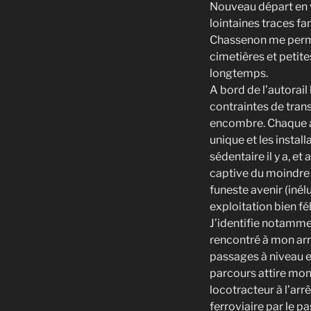
Nouveau départ en v
lointaines traces fa
Chassenon me perme
cimetières et petite
longtemps.
A bord de l’autorail
contraintes de trans
encombre. Chaque ar
unique et les instal
sédentaire il y a, e
captive du moindre 
funeste avenir (inél
exploitation bien féb
J’identifie notamme
rencontré à mon arri
passages à niveau e
parcours attire mon 
locotracteur à l’arr
ferroviaire par le pa