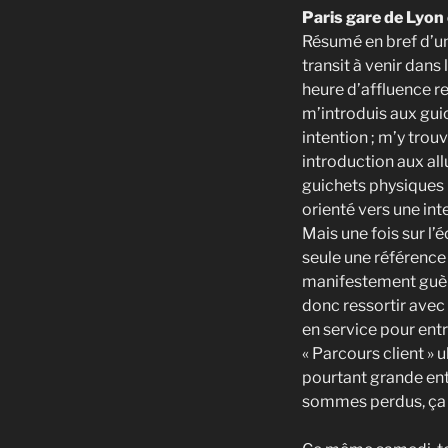
Paris gare de Lyon 
Résumé en bref d’une
transit à venir dans
heure d’affluence re
m’introduis aux gui
intention ; m’y trou
introduction aux all
guichets physiques 
orienté vers une int
Mais une fois sur l’
seule une référence 
manifestement guère
donc ressortir avec 
en service pour ent
« Parcours client »
pourtant grande ent
sommes perdus, ça se