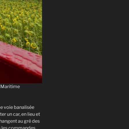
e Maritime
de voie banalisée
r un car, en lieu et
changent au gré des
rs les commandes