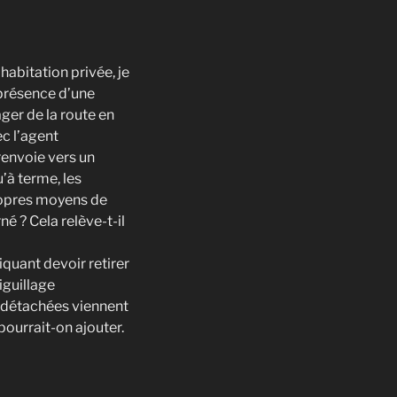
abitation privée, je
 présence d’une
ager de la route en
c l’agent
renvoie vers un
’à terme, les
propres moyens de
é ? Cela relève-t-il
quant devoir retirer
iguillage
s détachées viennent
 pourrait-on ajouter.