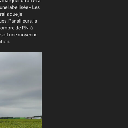
s marquer un arrêt à
ne labellisée « Les
rails que je
. Par ailleurs, la
nombre de P.N. à
 soit une moyenne
ation.