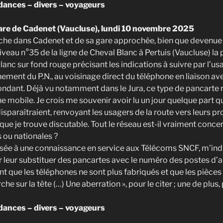
ances – divers – voyageurs
are de Cadenet (Vaucluse), lundi 10 novembre 2025
he dans Cadenet et de sa gare approchée, bien que devenue h
iveau n°35 de la ligne de Cheval Blanc à Pertuis (Vaucluse) la
lanc sur fond rouge précisant les indications à suivre par l’us
ement du P.N., au voisinage direct du téléphone en liaison ave
ondant. Déjà vu notamment dans le Jura, ce type de pancarte 
mobile. Je crois me souvenir avoir lu un jour quelque part qu
isparaîtraient, renvoyant les usagers de la route vers leurs 
e je trouve discutable. Tout le réseau est-il vraiment concern
 ou nationales ?
sée à une connaissance en service aux Télécoms SNCF, m’indi
 leur substituer des pancartes avec le numéro des postes d’a
nt que les téléphones ne sont plus fabriqués et que les pièce
e sur la tête (…) Une aberration », pour le citer ; une de plus,
ances – divers – voyageurs