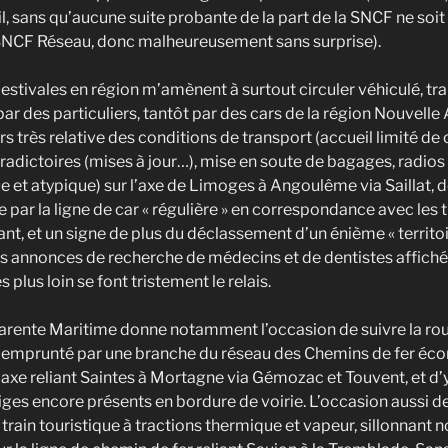
il, sans qu’aucune suite probante de la part de la SNCF ne soi
NCF Réseau, donc malheureusement sans surprise).
estivales en région m’amènent à surtout circuler véhiculé, tr
ar des particuliers, tantôt par des cars de la région Nouvelle
s très relative des conditions de transport (accueil limité de 
radictoires (mises à jour…), mise en soute de bagages, radios
ue et atypique) sur l’axe de Limoges à Angoulême via Saillat, d
par la ligne de car « régulière » en correspondance avec les
t, et un signe de plus du déclassement d’un énième « territo
es annonces de recherche de médecins et de dentistes affichée
lus loin se font tristement le relais.
rente Maritime donne notamment l’occasion de suivre la rou
ois emprunté par une branche du réseau des Chemins de fer é
l’axe reliant Saintes à Mortagne via Gémozac et Touvent, et d’
iges encore présents en bordure de voirie. L’occasion aussi 
train touristique à tractions thermique et vapeur, sillonnant