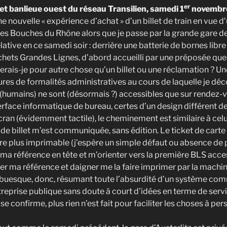
er
et banlieue ouest du réseau Transilien, samedi 1
novembr
 nouvelle « expérience d’achat » d’un billet de train en vue 
 les Bouches du Rhône alors que je passe par la grande gare d
lative en ce samedi soir : derrière une batterie de bornes libre 
chets Grandes Lignes, d’abord accueilli par une préposée qu
verais-je pour autre chose qu’un billet ou une réclamation ? U
ures de formalités administratives au cours de laquelle je dé
(humains) ne sont (désormais ?) accessibles que sur rendez-v
erface informatique de bureau, certes d’un design différent d
écran (évidemment tactile), le cheminement est similaire à celu
de billet m’est communiquée, sans édition. Le ticket de carte
 plus imprimable (j’espère un simple défaut ou absence de pa
ma référence en tête et m’orienter vers la première BLS acces
rer ma référence et daigner me la faire imprimer par la machin
 ubuesque, donc, résumant toute l’absurdité d’un système co
reprise publique sans doute à court d’idées en terme de servi
 confirme, plus rien n’est fait pour faciliter les choses à per