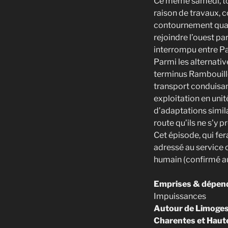
Ce même samedi, tou
raison de travaux, 
contournement quand
rejoindre l’ouest pa
interrompu entre Pa
Parmi les alternativ
terminus Rambouille
transport conduisan
exploitation en unit
d’adaptations simila
route qu’ils ne s’y 
Cet épisode, qui fe
adressé au service c
humain (confirmé au
Emprises & dépend
Impuissances
Autour de Limoges 
Charentes et Haut