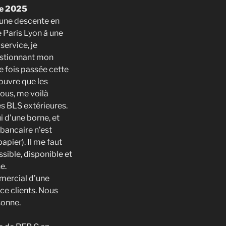
e 2025
d’une descente en
e Paris Lyon à une
service, je
estionnant mon
ne fois passée cette
couvre que les
ous, me voilà
es BLS extérieures.
i d’une borne, et
 bancaire n’est
pier). Il me faut
sible, disponible et
e.
mmercial d’une
ce clients. Nous
sonne.