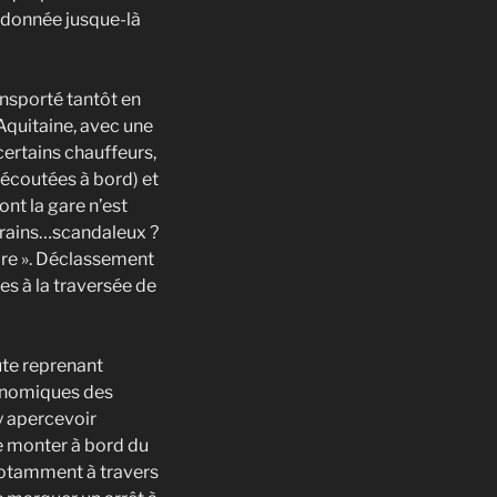
t donnée jusque-là
ansporté tantôt en
 Aquitaine, avec une
certains chauffeurs,
 écoutées à bord) et
ont la gare n’est
 trains…scandaleux ?
ire ». Déclassement
s à la traversée de
te reprenant
conomiques des
y apercevoir
de monter à bord du
 notamment à travers