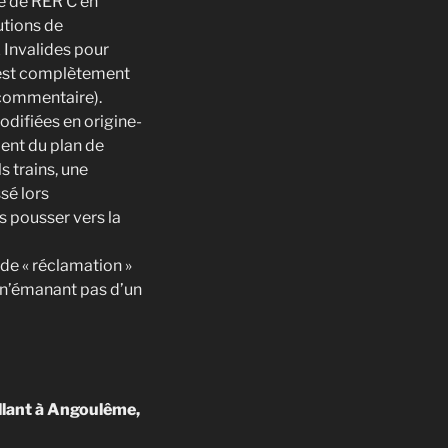
e de RER C en
utions de
 Invalides pour
c est complètement
 commentaire).
odifiées en origine-
ment du plan de
 trains, une
ssé lors
s pousser vers la
de « réclamation »
e n’émanant pas d’un
llant à Angoulême,