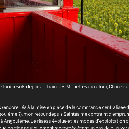
 tournesols depuis le Train des Mouettes du retour, Charent
x (encore liés à la mise en place de la commande centralisée 
goulême ?), mon retour depuis Saintes me contraint d’emprunte
u’à Angoulême. Le réseau évolue et les modes d’exploitation 
aque portion nouvellement raccordée étant un pas de plus ve