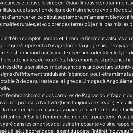
acances et nouvelle virée en région limousine, notamment s
miliales, que la section de ligne de train encore exploitée de L
t d’amorcer en ce début septembre, m’amenant bientôt à f
s mairies rurales, et explorer des terres où je n’ai pas mis les 
 loin d’être complet, horaire et itinéraire finement calculés en 
port qui s’imposent à l’usager lambda que je suis, le voyage 
rêt est pour moi l’occasion de chercher à identifier le type d
lations attenantes, de noter l’état des emprises, si présence 
t autres détails sensibles, me plaçant dans une posture attentiv
signe d’effritement traduisant l’abandon, peut-être même la 
uctable ?) de ce qui reste de la ligne de Limoges à Angoulême
rile.
nt l’embranchement des carrières de Pagnac dont l’agent du 
vée me précisera l’activité (bien toujours en service). Par ail
t la récurrence de maisons associées d’une forme inhabituelle
attention. A Saillat, l’embranchement de la papeterie n’est plu
êt garé dans les emprises de l’usine imposante voisine rappel
ssé utilisé. J’apprends de l’agent du poste l’intérêt (nouveau ?