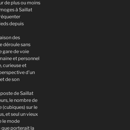
ur de plus ou moins
imoges à Saillat
réquenter
pieds depuis
raison des
se déroule sans
e gare de voie
humaine et personnel
e, curieuse et
perspective d’un
 et de son
poste de Saillat
leurs, le nombre de
 (cubiques) sur le
s, et seul un vieux
le le mode
) que porterait la