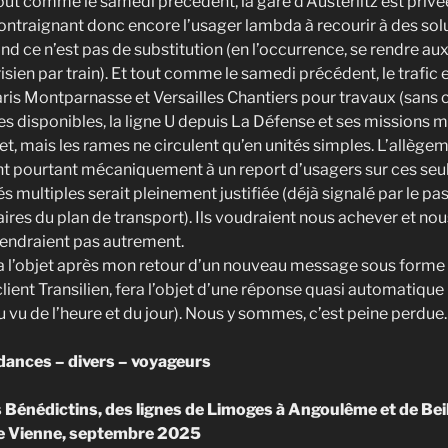
t comme le samedi précédent, la gare d’Austerlitz est privé
contraignant donc encore l’usager lambda à recourir à des sol
 ce n’est pas de substitution (en l’occurrence, se rendre aux
risien par train). Et tout comme le samedi précédent, le trafi
ris Montparnasse et Versailles Chantiers pour travaux (sans
es disponibles, la ligne U depuis La Défense et ses missions m
t, mais les rames ne circulent qu’en unités simples. L’allège
t pourtant mécaniquement à un report d’usagers sur ces seuls
és multiples serait pleinement justifiée (déjà signalé par le pa
ires du plan de transport). Ils voudraient nous achever et nou
prendraient pas autrement.
ra l’objet après mon retour d’un nouveau message sous forme 
lient Transilien, fera l’objet d’une réponse quasi automatiqu
 vu de l’heure et du jour). Nous y sommes, c’est peine perdue.
ances – divers – voyageurs
Bénédictins, des lignes de Limoges à Angoulême et de Bei
e Vienne, septembre 2025