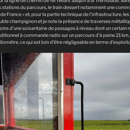
 la ligne de chemin de fer reliant Saujon à la Tremblade. San
s stations du parcours, le train dessert notamment une commu
e France » et, pour la partie technique de l’infrastructure, les 
ble champignon et je note la présence de traverses métalliques
moins d’une soixantaine de passages à niveau dont un certain 
ditionnel à commande radio sur un parcours d’à peine 21 km,
kilomètre, ce qui est loin d’être négligeable en terme d’exploit