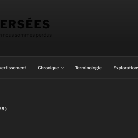
ERSÉES
on nous sommes perdus
vertissement
Chronique
Terminologie
Explorations
25)