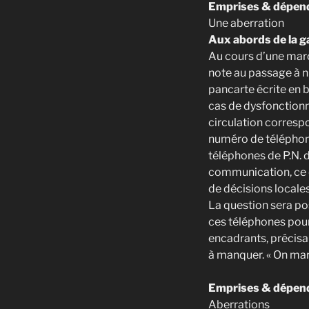
Emprises & dépend
Une aberration
Aux abords de la g
Au cours d’une marc
note au passage à n
pancarte écrite en b
cas de dysfonctionn
circulation corresp
numéro de téléphone 
téléphones de P.N. d
communication, ce qu
de décisions locales
La question sera po
ces téléphones pour
encadrants, précisa
à manquer. « On march
Emprises & dépend
Aberrations