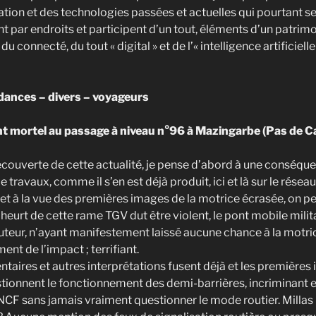
tation et des technologies passées et actuelles qui pourtant s
 par endroits et participent d’un tout, éléments d’un patrimo
u connecté, du tout « digital » et de l’« intelligence artificiell
ances – divers – voyageurs
nt mortel au passage à niveau n°96 à Mazingarbe (Pas de Ca
couverte de cette actualité, je pense d’abord à une conséq
 travaux, comme il s’en est déjà produit, ici et là sur le résea
 et à la vue des premières images de la motrice écrasée, on p
heurt de cette rame TGV dut être violent, le pont mobile milit
uteur, n’ayant manifestement laissé aucune chance à la motric
t de l’impact ; terrifiant.
taires et autres interprétations fusent déjà et les premières
tionnent le fonctionnement des demi-barrières, incriminant en
SNCF sans jamais vraiment questionner le mode routier. Millas n