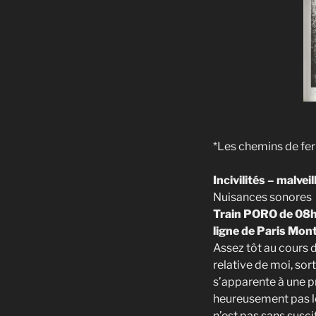
*Les chemins de fer
Incivilités – malvei
Nuisances sonores
Train PORO de 08h3
ligne de Paris Mon
Assez tôt au cours 
relative de moi, so
s’apparente à une p
heureusement pas le t
n’est pas sans suscit