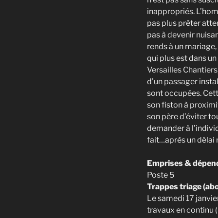
inappropriés. L’ho
pas plus prêter atte
pas à devenir nuisa
rends à un mariage, 
qui plus est dans un
Versailles Chantiers
d’un passager instal
sont occupées. Cette
son fiston à proximi
son père d’éviter to
demander à l’indivi
fait…après un délai r
Emprises & dépend
Poste 5
Trappes triage (ab
Le samedi 17 janvie
travaux en continu 