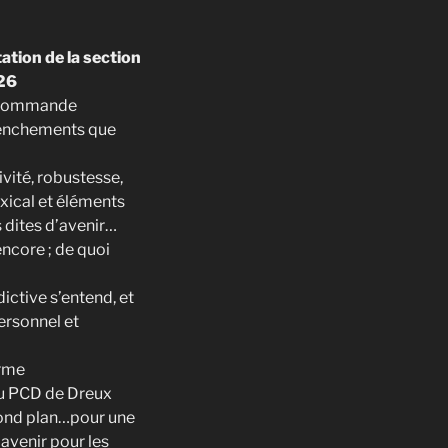
ation de la section
026
la commande
clenchements que
ivité, robustesse,
exical et éléments
 dites d’avenir…
ncore ; de quoi
ctive s’entend, et
ersonnel et
orme
du PCD de Dreux
cond plan…pour une
’avenir pour les