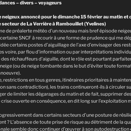
ances – divers – voyageurs
 neigeux annoncé pour le dimanche 15 février au matin et de
secteur de La Verrière à Rambouillet (Yvelines)
me de préalerte météo d’un nouveau mais bref épisode neigeu
ne certaine SNCF à recourir à une forme de prudence qui me d
’idée certains postes d’aiguillage de l’axe d’envisager des rest
 voire, par flou d’information ou par interprétations individu
 des réchauffeurs d’aiguille, dont le rôle est pourtant parfaite
eige (ou de neige tombante dans le but d’éviter toute format
anoeuvre).
 restrictions en tous genres, itinéraires prioritaires à maint
non sans contradiction), les trains continueront-ils à circuler su
ger de limiter les dégarages du matin et de fait, supprimer des
de crise ouverte en conséquence, en dit long sur l’exploitation
gressivement dans certains secteurs d’une posture de résili
nt ? L’absence de toute prise de risque au détriment de la qua
nale semble donc continuer d’œuvrer à son autodestruction 