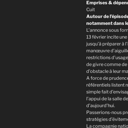
Emprises & dépend
Cuit
Autour de l’épisode
notamment dans le 
L’annonce sous for
13 février incite u
jusqu’à préparer à l
manœuvre d’aiguilles
restrictions d’usage
de givre comme de n
d’obstacle à leur m
A force de prudence,
référentiels listent 
simple fait d’envisa
l’appui de la salle 
d’aujourd’hui.
Passerions-nous pro
stratégies d’éviteme
La compagnie natio