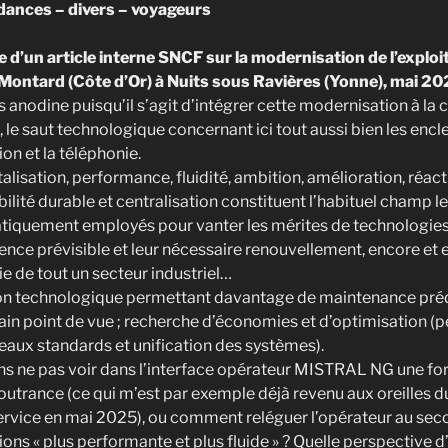
ances – divers – voyageurs
e d’un article interne SNCF sur la modernisation de l’exploit
s Montard (Côte d’Or) à Nuits sous Ravières (Yonne), mai 2
as anodine puisqu’il s’agit d’intégrer cette modernisation à 
n, le saut technologique concernant ici tout aussi bien les en
ion et la téléphonie.
alisation, performance, fluidité, ambition, amélioration, réact
lité durable et centralisation constituent l’habituel champ l
tiquement employés pour vanter les mérites de technologies
ence prévisible et leur nécessaire renouvellement, encore et e
e de tout un secteur industriel…
tion technologique permettant davantage de maintenance prédi
tain point de vue ; recherche d’économies et d’optimisation (p
veaux standards et unification des systèmes).
ne pas voir dans l’interface opérateur MISTRAL NG une f
outrance (ce qui m’est par exemple déjà revenu aux oreilles 
ervice en mai 2025), ou comment reléguer l’opérateur au se
ions « plus performante et plus fluide » ? Quelle perspective d