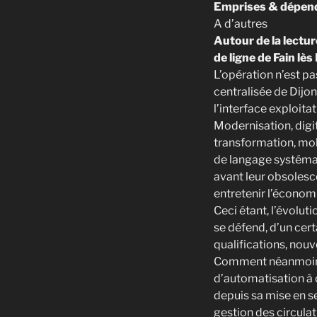
Emprises & dépend
A d’autres
Autour de la lectur
de ligne de Fain lè
L’opération n’est p
centralisée de Dijo
l’interface exploitat
Modernisation, digit
transformation, mobi
de langage systéma
avant leur obsolesc
entretenir l’économi
Ceci étant, l’évolu
se défend, d’un cer
qualifications, nou
Comment néanmoins 
d’automatisation à 
depuis sa mise en s
gestion des circulat