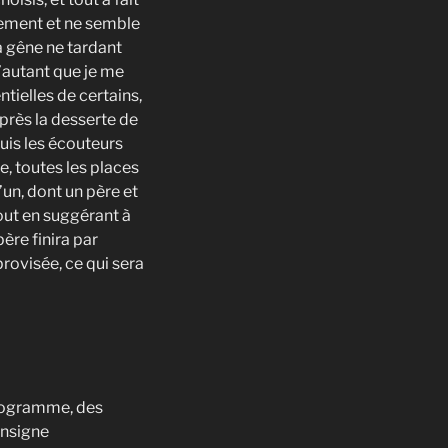
ement et ne semble
a gêne ne tardant
’autant que je me
tielles de certains,
après la desserte de
uis les écouteurs
e, toutes les places
’un, dont un père et
tout en suggérant à
ère finira par
rovisée, ce qui sera
programme, des
onsigne