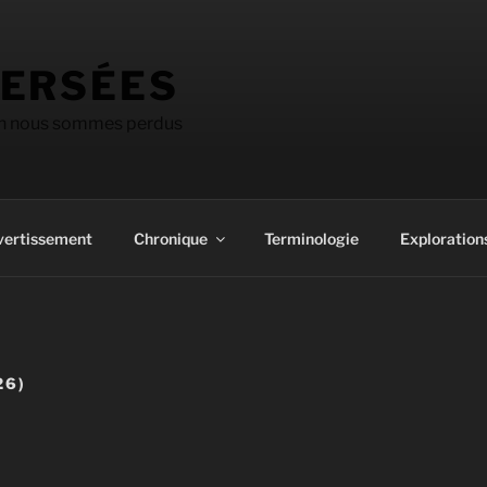
ERSÉES
on nous sommes perdus
vertissement
Chronique
Terminologie
Explorations
26)