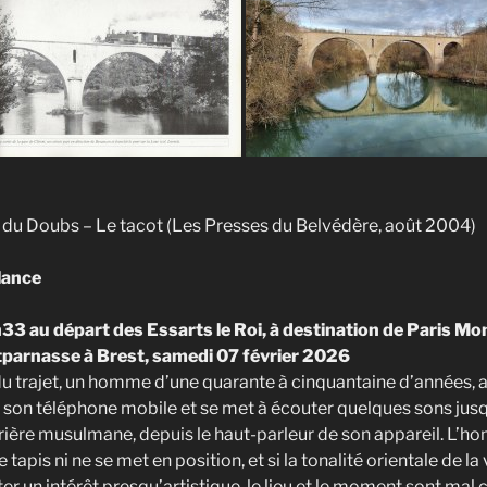
 du Doubs – Le tacot (Les Presses du Belvédère, août 2004)
llance
3 au départ des Essarts le Roi, à destination de Paris Mo
tparnasse à Brest, samedi 07 février 2026
du trajet, un homme d’une quarante à cinquantaine d’années, a
rt son téléphone mobile et se met à écouter quelques sons jusq
rière musulmane, depuis le haut-parleur de son appareil. L’
apis ni ne se met en position, et si la tonalité orientale de la
er un intérêt presqu’artistique, le lieu et le moment sont mal ch