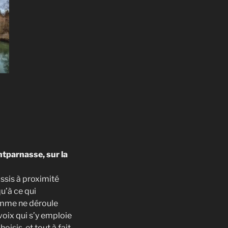
ntparnasse, sur la
ssis à proximité
u’à ce qui
homme ne déroule
 voix qui s’y emploie
oisis, et tout à fait