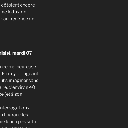
e côtoient encore
ine industriel
e » au bénéfice de
lais), mardi 07
uence malheureuse
u. En m’y plongeant
eut s’imaginer sans
aire, d’environ 40
e (et à son
 interrogations
 filigrane les
e leur a pas suffit,