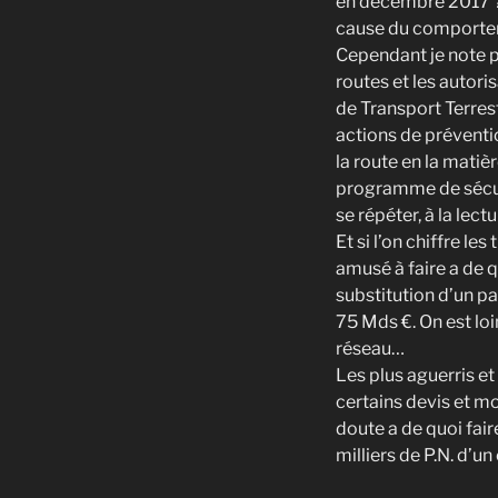
en décembre 2017 ? 
cause du comportem
Cependant je note p
routes et les autori
de Transport Terrest
actions de préventio
la route en la matiè
programme de sécuri
se répéter, à la lec
Et si l’on chiffre le
amusé à faire a de q
substitution d’un pa
75 Mds €. On est lo
réseau…
Les plus aguerris et
certains devis et m
doute a de quoi fair
milliers de P.N. d’u