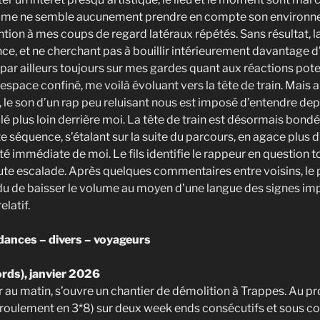
mme ne semble aucunement prendre en compte son environn
ntion à mes coups de regard latéraux répétés. Sans résultat, l
nce, et ne cherchant pas à bouillir intérieurement davantage d
par ailleurs toujours sur mes gardes quant aux réactions poten
 espace confiné, me voilà évoluant vers la tête de train. Mais 
, le son d’un rap peu reluisant nous est imposé d’entendre dep
lé plus loin derrière moi. La tête de train est désormais bondé
 séquence, s’étalant sur la suite du parcours, en agace plus d
té immédiate de moi. Le fils identifie le rappeur en question 
ute escalade. Après quelques commentaires entre voisins, le p
du de baisser le volume au moyen d’une langue des signes imp
elatif.
ances – divers – voyageurs
ords), janvier 2026
r au matin, s’ouvre un chantier de démolition à Trappes. Au 
(roulement en 3*8) sur deux week ends consécutifs et sous c