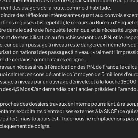
Aucune mention des feux de signalisation routière ou presqu
ent des usagers de la route, comme d’habitude.
oindre des réflexions intéressantes quant aux convois excep
sations requises (bis repetita), le recours au Bureau d’Enquête
re dans le cadre de l’enquête technique, et la nécessité urgen
n et de sensibilisation au franchissement des P.N. et le respe
re, car oui, un passage à niveau reste dangereux même lorsqu’il
sation national des passages à niveau ; vraiment l’impression
ture de certains commentaires en ligne…
s travaux nécessaires à l’éradication des P.N. de France, le calcu
uoi calmer : en considérant le coût moyen de 5 millions d’euro
ssage à niveau par un ouvrage dénivelé, et à la louche 15000 P.
in des 4,5 Mds €/an demandés par l’ancien président Farandou
 proches des dossiers travaux en interne pourraient, à raison,
ontants exorbitants d’entreprises externes à la SNCF (ce qui s
e parler), mais toujours est-il que nous ne remplacerions pas 
n claquement de doigts.