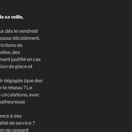
 sa veille,
x dès le vendredi
épasse décidément,
rictions de
elles, des
ment justifié en cas
ion de glace et
enir dégagés (que des
r le réseau ? Le
 circulations, avec
 malheureuse
ence à des
lité de service ?
en ne cessant