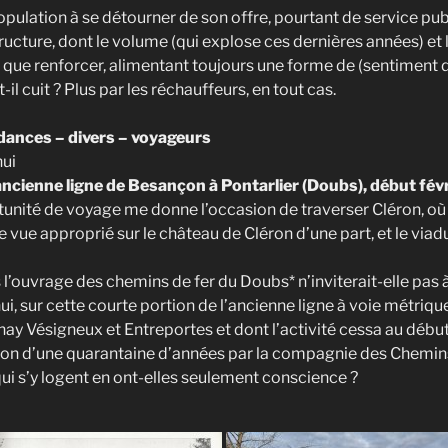
population à se détourner de son offre, pourtant de service pu
ructure, dont le volume (qui explose ces dernières années) et
 que renforcer, alimentant toujours une forme de (sentiment
t-il cuit ? Plus par les réchauffeurs, en tout cas.
ances – divers – voyageurs
hui
’ancienne ligne de Besançon à Pontarlier (Doubs), début fé
unité de voyage me donne l’occasion de traverser Cléron, où
e vue approprié sur le château de Cléron d’une part, et le viad
l’ouvrage des chemins de fer du Doubs* n’inviterait-elle pas 
hui, sur cette courte portion de l’ancienne ligne à voie métriq
hay Vésigneux et Entreportes et dont l’activité cessa au débu
ion d’une quarantaine d’années par la compagnie des Chemin
ui s’y logent en ont-elles seulement conscience ?