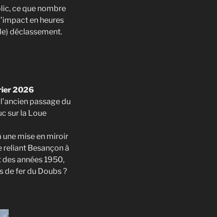
blic, ce que nombre
 l’impact en heures
 de) déclassement.
vrier 2026
 l’ancien passage du
uc sur la Loue
à une mise en miroir
ue reliant Besançon à
t des années 1950,
s de fer du Doubs ?