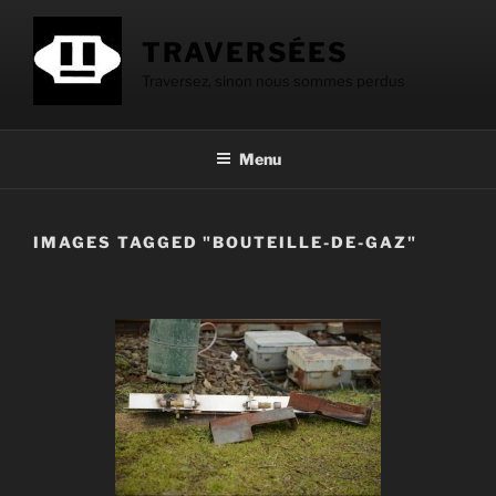
Aller
au
TRAVERSÉES
contenu
Traversez, sinon nous sommes perdus
principal
Menu
IMAGES TAGGED "BOUTEILLE-DE-GAZ"