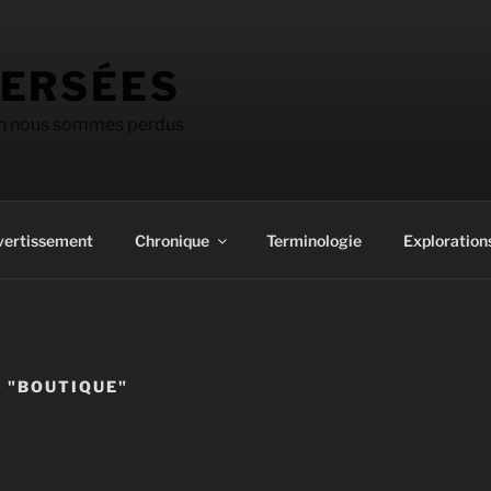
ERSÉES
on nous sommes perdus
vertissement
Chronique
Terminologie
Explorations
 "BOUTIQUE"