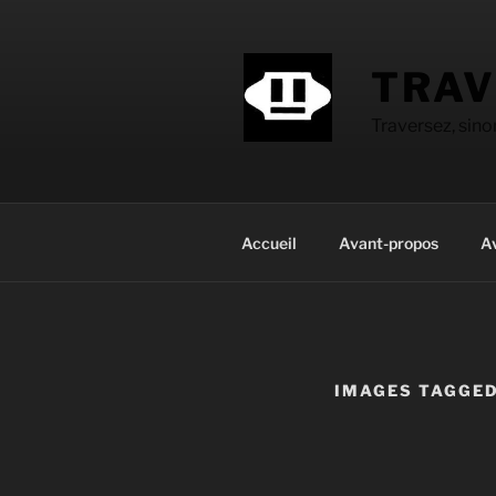
Aller
au
contenu
TRAV
principal
Traversez, sin
Accueil
Avant-propos
A
IMAGES TAGGED