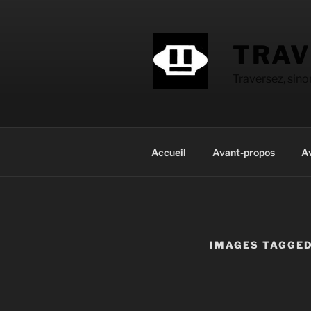
Aller
au
contenu
TRAV
principal
Traversez, sin
Accueil
Avant-propos
A
IMAGES TAGGED