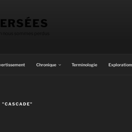
ERSÉES
on nous sommes perdus
vertissement
Chronique
Terminologie
Explorations
 "CASCADE"