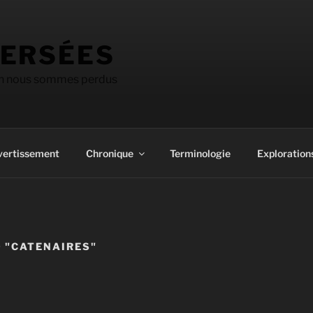
ERSÉES
on nous sommes perdus
vertissement
Chronique
Terminologie
Explorations
 "CATENAIRES"