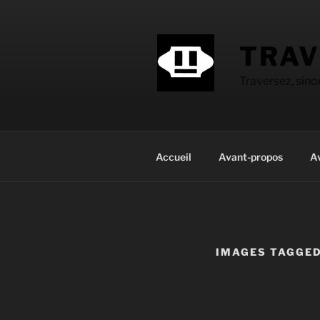
Aller
au
contenu
TRAV
principal
Traversez, sin
Accueil
Avant-propos
A
IMAGES TAGGED