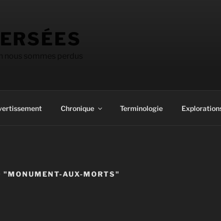
ERSÉES
on nous sommes perdus
vertissement
Chronique
Terminologie
Explorations
D "MONUMENT-AUX-MORTS"