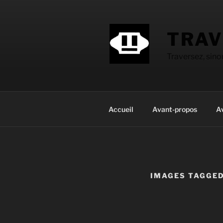
Aller
au
contenu
TRAV
principal
Traversez, sin
Accueil
Avant-propos
A
IMAGES TAGGE