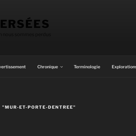
ERSÉES
on nous sommes perdus
vertissement
Chronique
Terminologie
Explorations
 "MUR-ET-PORTE-DENTREE"