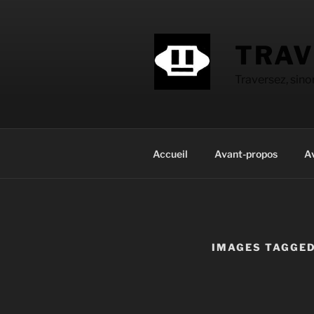
Aller
au
contenu
TRAV
principal
Traversez, sin
Accueil
Avant-propos
A
IMAGES TAGGED