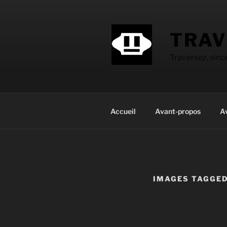
Aller
au
contenu
TRAV
principal
Traversez, sin
Accueil
Avant-propos
A
IMAGES TAGGED