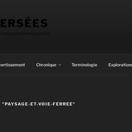
ERSÉES
on nous sommes perdus
vertissement
Chronique
Terminologie
Explorations
 "PAYSAGE-ET-VOIE-FERREE"