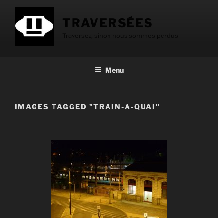
Aller
au
TRAVERSÉES
contenu
Traversez, sinon nous sommes perdus
principal
Menu
IMAGES TAGGED "TRAIN-A-QUAI"