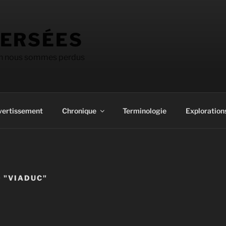
ERSÉES
on nous sommes perdus
vertissement
Chronique
Terminologie
Explorations
 "VIADUC"