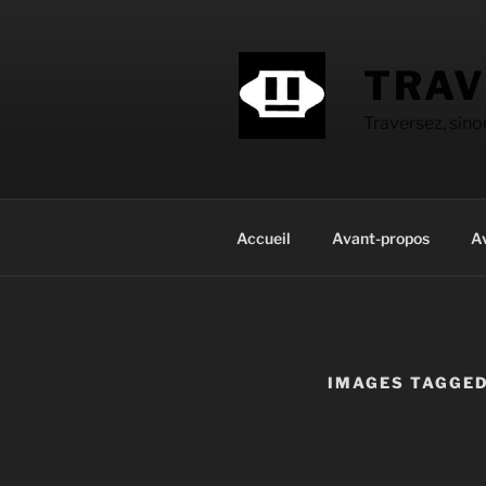
Aller
au
contenu
TRAV
principal
Traversez, sin
Accueil
Avant-propos
A
IMAGES TAGGED