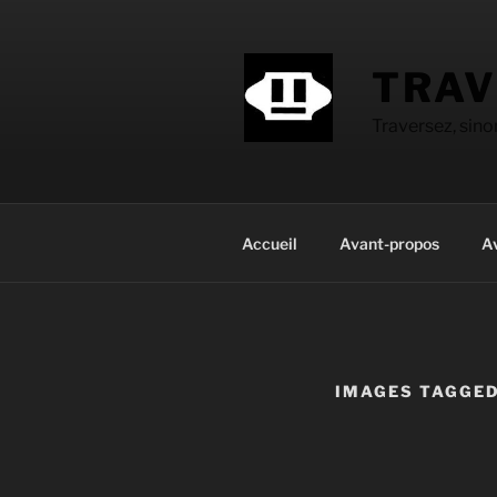
Aller
au
contenu
TRAV
principal
Traversez, sin
Accueil
Avant-propos
A
IMAGES TAGGED