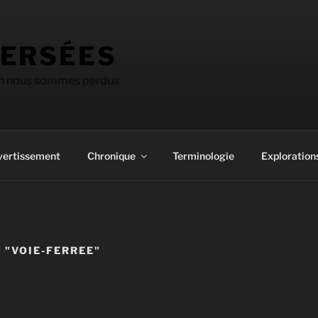
ERSÉES
on nous sommes perdus
vertissement
Chronique
Terminologie
Explorations
 "VOIE-FERREE"